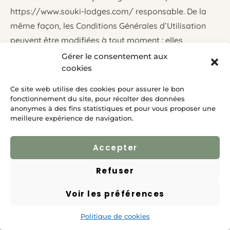
https://www.souki-lodges.com/
responsable. De la
même façon, les Conditions Générales d’Utilisation
peuvent être modifiées à tout moment : elles
s’imposent néanmoins à l’utilisateur qui est invité à
Gérer le consentement aux
cookies
s’y référer le plus souvent possible afin d’en prendre
connaissance.
Ce site web utilise des cookies pour assurer le bon
fonctionnement du site, pour récolter des données
anonymes à des fins statistiques et pour vous proposer une
meilleure expérience de navigation.
1 – Propriétaire
Accepter
Le présent site web, accessible à l’adresse
https://www.souki-lodges.com/
(ci-après le « Site »)
Refuser
est la propriété de la société EDEN LODGE (ci-après
Voir les préférences
EDEN LODGE).
Politique de cookies